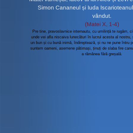
Simon Cananeul și Iuda Iscarioteanul,
vândut.
(Matei X, 1-4)
Pre tine, pravoslavnice internautu, cu umilință te rugăm, ci
unde vei afla niscaiva lunecături în lucrul acesta al nostru,
un bun și cu bună inimă, îndireptează, și nu ne pune întru po
suntem oameni, asemene pătimași, ținuți de slaba fire care
a rămânea fără greșală.