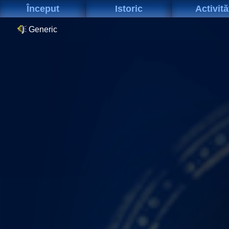
Început
Istoric
Activită
Generic