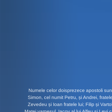
Numele celor doisprezece apostoli sunt
Simon, cel numit Petru, și Andrei, fratele 
Zevedeu și Ioan fratele lui; Filip și Var
Matei vameșul, Iacov al lui Alfeu și Levi 