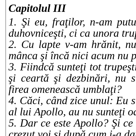
Capitolul III
1. Şi eu, fraţilor, n-am pu
duhovniceşti, ci ca unora tru
2. Cu lapte v-am hrănit, nu
mânca şi încă nici acum nu 
3. Fiindcă sunteţi tot trupeş
şi ceartă şi dezbinări, nu s
firea omenească umblaţi?
4. Căci, când zice unul: Eu su
al lui Apollo, au nu sunteţi
5. Dar ce este Apollo? Şi ce 
crezut voi şi după cum i-a d