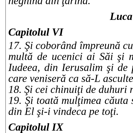
neghina din ţarină.
Luca
Capitolul VI
17. Şi coborând împreună cu e
multă de ucenici ai Săi şi
Iudeea, din Ierusalim şi de 
care veniseră ca să-L asculte
18. Şi cei chinuiţi de duhur
19. Şi toată mulţimea căuta 
din El şi-i vindeca pe toţi.
Capitolul IX