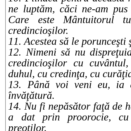
ne luptăm, căci ne-am pus
Care este Mântuitorul tu
credincioşilor.
11. Acestea să le porunceşti ş
12. Nimeni să nu dispreţuias
credincioşilor cu cuvântul
duhul, cu credinţa, cu curăţ
13. Până voi veni eu, ia a
învăţătură.
14. Nu fi nepăsător faţă de ha
a dat prin proorocie, cu
preoţilor.