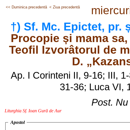
miercuri
<< Duminica precedentă
< Ziua precedentă
†) Sf. Mc. Epictet, pr. 
Procopie și mama sa, 
Teofil Izvorâtorul de mi
D. „Kazans
Ap. I Corinteni II, 9-16; III, 1
31-36; Luca VI, 1
Post. Nu 
Liturghia Sf. Ioan Gură de Aur
Apostol