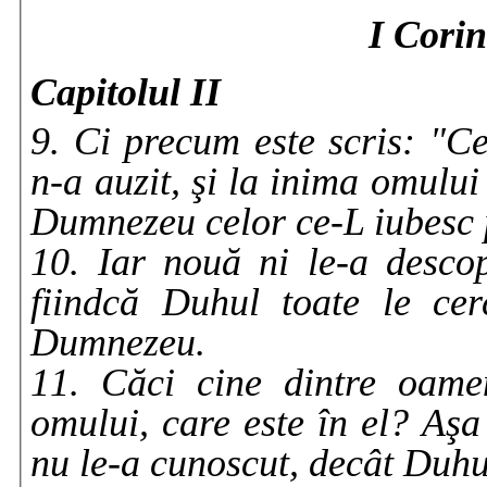
I Corin
Capitolul II
9. Ci precum este scris: "Ce
n-a auzit, şi la inima omului 
Dumnezeu celor ce-L iubesc
10. Iar nouă ni le-a desc
fiindcă Duhul toate le cer
Dumnezeu.
11. Căci cine dintre oame
omului, care este în el? Aşa
nu le-a cunoscut, decât Duh