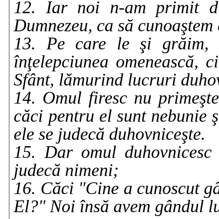
12. Iar noi n-am primit d
Dumnezeu, ca să cunoaştem 
13. Pe care le şi grăim, 
înţelepciunea omenească, ci
Sfânt, lămurind lucruri duho
14. Omul firesc nu primeşt
căci pentru el sunt nebunie ş
ele se judecă duhovniceşte.
15. Dar omul duhovnicesc t
judecă nimeni;
16. Căci "Cine a cunoscut g
El?" Noi însă avem gândul lu