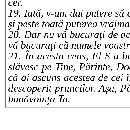
cer.
19. Iată, v-am dat putere să c
şi peste toată puterea vrăjm
20. Dar nu vă bucuraţi de ace
vă bucuraţi că numele voastr
21. În acesta ceas, El S-a b
slăvesc pe Tine, Părinte, Do
că ai ascuns acestea de cei în
descoperit pruncilor. Aşa, Pă
bunăvoinţa Ta.