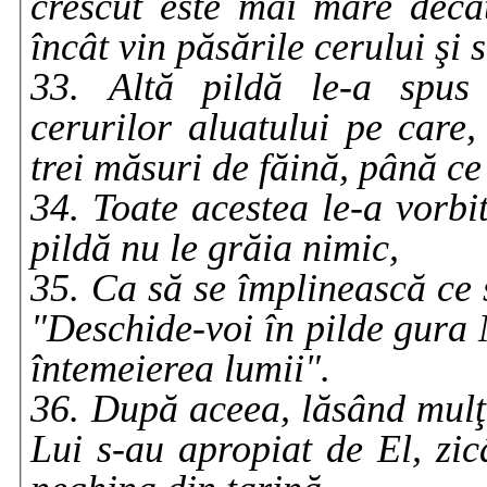
crescut este mai mare decâ
încât vin păsările cerului şi 
33. Altă pildă le-a spus
cerurilor aluatului pe care,
trei măsuri de făină, până ce
34. Toate acestea le-a vorbit
pildă nu le grăia nimic,
35. Ca să se împlinească ce 
"Deschide-voi în pilde gura 
întemeierea lumii".
36. După aceea, lăsând mulţim
Lui s-au apropiat de El, zi