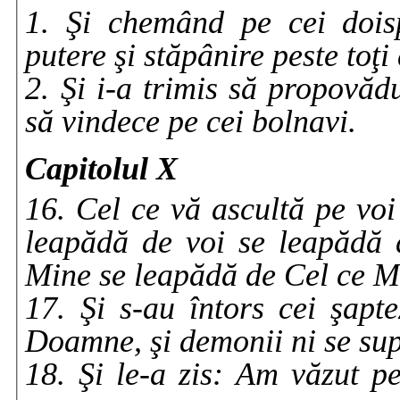
1. Şi chemând pe cei doisp
putere şi stăpânire peste toţ
2. Şi i-a trimis să propovă
să vindece pe cei bolnavi.
Capitolul X
16. Cel ce vă ascultă pe voi
leapădă de voi se leapădă 
Mine se leapădă de Cel ce M
17. Şi s-au întors cei şapte
Doamne, şi demonii ni se s
18. Şi le-a zis: Am văzut p