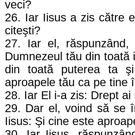
veci?
26. Iar Iisus a zis către
citeşti?
27. Iar el, răspunzând,
Dumnezeul tău din toată in
din toată puterea ta şi
aproapele tău ca pe tine 
28. Iar El i-a zis: Drept a
29. Dar el, voind să se î
Iisus: Şi cine este apro
30. Iar Iisus, răspunzâ