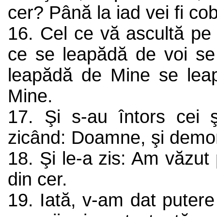
cer? Până la iad vei fi co
16. Cel ce vă ascultă pe 
ce se leapădă de voi se
leapădă de Mine se lea
Mine.
17. Şi s-au întors cei ş
zicând: Doamne, şi demon
18. Şi le-a zis: Am văzut
din cer.
19. Iată, v-am dat putere