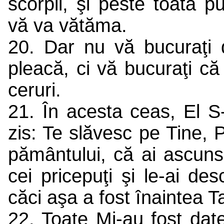
scorpii, şi peste toată p
vă va vătăma.
20. Dar nu vă bucuraţi 
pleacă, ci vă bucuraţi că
ceruri.
21. În acesta ceas, El S
zis: Te slăvesc pe Tine, 
pământului, că ai ascuns 
cei pricepuţi şi le-ai des
căci aşa a fost înaintea 
22. Toate Mi-au fost dat