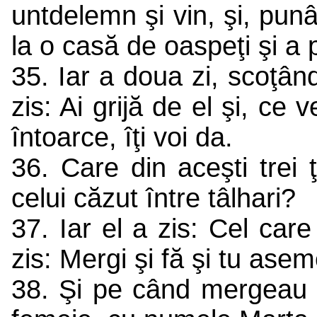
untdelemn şi vin, şi, pun
la o casă de oaspeţi şi a p
35. Iar a doua zi, scoţând
zis: Ai grijă de el şi, ce
întoarce, îţi voi da.
36. Care din aceşti trei 
celui căzut între tâlhari?
37. Iar el a zis: Cel care
zis: Mergi şi fă şi tu as
38. Şi pe când mergeau ei