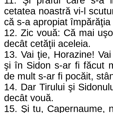
11. Şi praful care s-a l
cetatea noastră vi-l scut
că s-a apropiat împărăţi
12. Zic vouă: Că mai uşo
decât cetăţii aceleia.
13. Vai ţie, Horazine! Vai
şi în Sidon s-ar fi făcut 
de mult s-ar fi pocăit, st
14. Dar Tirului şi Sidonul
decât vouă.
15. Şi tu, Capernaume, nu