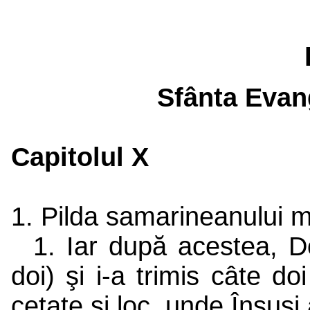
Sfânta Evan
Capitolul X
1. Pilda samarineanului mi
1. Iar după acestea, Do
doi) şi i-a trimis câte do
cetate şi loc, unde Însuşi