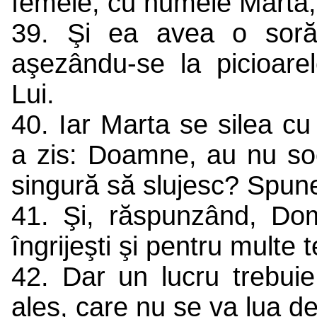
femeie, cu numele Marta, 
39. Şi ea avea o sor
aşezându-se la picioare
Lui.
40. Iar Marta se silea cu 
a zis: Doamne, au nu so
singură să slujesc? Spune
41. Şi, răspunzând, Dom
îngrijeşti şi pentru multe t
42. Dar un lucru trebuie
ales, care nu se va lua d