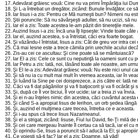
17. Adevărat grăiesc vouă: Cine nu va primi împărăţia lui Du
18. Şi L-a întrebat un dregător, zicând: Bunule Învăţător, ce 
19. Iar Iisus i-a zis: Pentru ce Mă numeşti bun? Nimeni nu 
20. Ştii poruncile: Să nu săvârşeşti adulter, să nu ucizi, să nu
21. Iar el a zis: Toate acestea le-am păzit din tinereţile mele.
22. Auzind Iisus i-a zis: Încă una îţi lipseşte: Vinde toate cât
23. Iar el, auzind acestea, s-a întristat, căci era foarte bogat.
24. Şi văzându-l întristat, Iisus a zis: Cât de greu vor intra c
25. Că mai lesne este a trece cămila prin urechile acului dec
26. Zis-au cei ce ascultau: Şi cine poate să se mântuiască?
27. Iar El a zis: Cele ce sunt cu neputinţă la oameni sunt cu
28. Iar Petru a zis: Iată, noi, lăsând toate ale noastre, am urm
29. Şi El le-a zis: Adevărat grăiesc vouă: Nu este nici unul ca
30. Şi să nu ia cu mult mai mult în vremea aceasta, iar în vea
31. Şi luând la Sine pe cei doisprezece, a zis către ei: Iată n
32. Căci va fi dat păgânilor şi va fi batjocorit şi va fi ocărât şi
33. Şi, după ce Îl vor biciui, Îl vor ucide; iar a treia zi va învia.
34. Şi ei n-au înţeles nimic din acestea, căci cuvântul acesta
35. Şi când S-a apropiat Iisus de Ierihon, un orb şedea lângă
36. Şi, auzind el mulţimea care trecea, întreba ce e aceasta.
37. Şi i-au spus că trece Iisus Nazarineanul.
38. Şi el a strigat, zicând: Iisuse, Fiul lui David, fie-Ţi milă d
39. Şi cei care mergeau înainte îl certau ca să tacă, iar el cu m
40. Şi oprindu-Se, Iisus a poruncit să-l aducă la El; şi apropii
41. Ce voieşti să-ţi fac? Iar el a zis: Doamne, să văd!