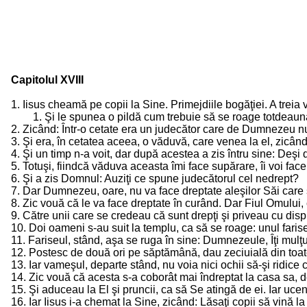
Capitolul XVIII
1. Iisus cheamă pe copii la Sine. Primejdiile bogăţiei. A treia 
1. Şi le spunea o pildă cum trebuie să se roage totdeaun
2. Zicând: Într-o cetate era un judecător care de Dumnezeu n
3. Şi era, în cetatea aceea, o văduvă, care venea la el, zicân
4. Şi un timp n-a voit, dar după acestea a zis întru sine: D
5. Totuşi, fiindcă văduva aceasta îmi face supărare, îi voi fa
6. Şi a zis Domnul: Auziţi ce spune judecătorul cel nedrept?
7. Dar Dumnezeu, oare, nu va face dreptate aleşilor Săi care 
8. Zic vouă că le va face dreptate în curând. Dar Fiul Omului
9. Către unii care se credeau că sunt drepţi şi priveau cu dispr
10. Doi oameni s-au suit la templu, ca să se roage: unul faris
11. Fariseul, stând, aşa se ruga în sine: Dumnezeule, Îţi mulţu
12. Postesc de două ori pe săptămână, dau zeciuială din toat
13. Iar vameşul, departe stând, nu voia nici ochii să-şi ridice 
14. Zic vouă că acesta s-a coborât mai îndreptat la casa sa, d
15. Şi aduceau la El şi pruncii, ca să Se atingă de ei. Iar ucen
16. Iar Iisus i-a chemat la Sine, zicând: Lăsaţi copii să vină 