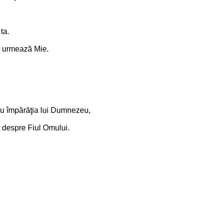
 ta.
 de urmează Mie.
ntru împărăţia lui Dumnezeu,
ci despre Fiul Omului.