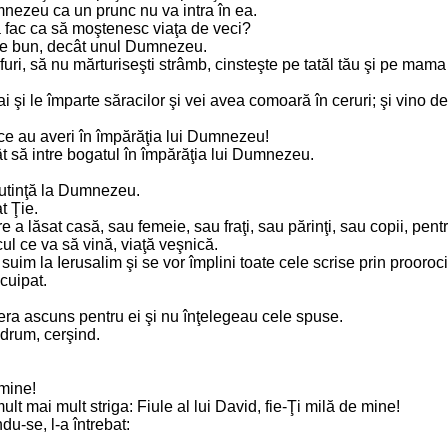
mnezeu ca un prunc nu va intra în ea.
să fac ca să moştenesc viaţa de veci?
este bun, decât unul Dumnezeu.
 furi, să nu mărturiseşti strâmb, cinsteşte pe tatăl tău şi pe mama
e ai şi le împarte săracilor şi vei avea comoară în ceruri; şi vino
ei ce au averi în împărăţia lui Dumnezeu!
ât să intre bogatul în împărăţia lui Dumnezeu.
 putinţă la Dumnezeu.
at Ţie.
re a lăsat casă, sau femeie, sau fraţi, sau părinţi, sau copii, pe
cul ce va să vină, viaţă veşnică.
e suim la Ierusalim şi se vor împlini toate cele scrise prin prooro
 scuipat.
 era ascuns pentru ei şi nu înţelegeau cele spuse.
 drum, cerşind.
e mine!
ult mai mult striga: Fiule al lui David, fie-Ţi milă de mine!
ndu-se, l-a întrebat: