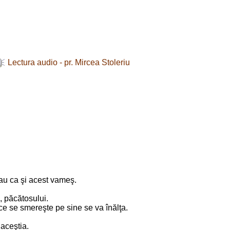
Lectura audio - pr. Mircea Stoleriu
?
 sau ca şi acest vameş.
e, păcătosului.
 ce se smereşte pe sine se va înălţa.
 aceştia.