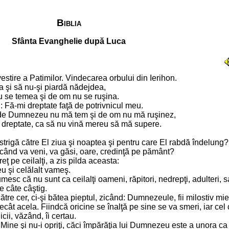
Biblia
Sfânta Evanghelie după Luca
vestire a Patimilor. Vindecarea orbului din Ierihon.
a şi să nu-şi piardă nădejdea,
u se temea şi de om nu se ruşina.
d: Fă-mi dreptate faţă de potrivnicul meu.
eşi de Dumnezeu nu mă tem şi de om nu mă ruşinez,
ce dreptate, ca să nu vină mereu să mă supere.
strigă către El ziua şi noaptea şi pentru care El rabdă îndelung
, când va veni, va găsi, oare, credinţă pe pământ?
eţ pe ceilalţi, a zis pilda aceasta:
eu şi celălalt vameş.
mesc că nu sunt ca ceilalţi oameni, răpitori, nedrepţi, adulteri,
e câte câştig.
către cer, ci-şi bătea pieptul, zicând: Dumnezeule, fii milostiv mi
ecât acela. Fiindcă oricine se înalţă pe sine se va smeri, iar cel
icii, văzând, îi certau.
la Mine şi nu-i opriţi, căci împărăţia lui Dumnezeu este a unora ca