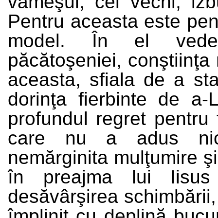
vameşul, cel vechi, iz
Pentru aceasta este pentr
model. În el vedem
păcătoşeniei, conştiinţa 
aceasta, sfiala de a sta
dorinţa fierbinte de a-
profundul regret pentru 
care nu a adus nic
nemărginita mulţumire şi 
în preajma lui Iisus
desăvârşirea schimbării,
împlinit cu deplină buc