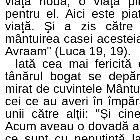
viaţă nouă, o viaţă pl
pentru el. Aici este pi
viaţă. Şi a zis către 
mântuirea casei acesteia,
Avraam" (Luca 19, 19).
Iată cea mai fericită
tânărul bogat se depăr
mirat de cuvintele Mântui
cei ce au averi în împăr
unii către alţii: "Şi c
Acum aveau o dovadă a s
ce sunt cu neputinţă l