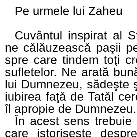
Pe urmele lui Zaheu
Cuvântul inspirat al 
ne călăuzească paşii pe
spre care tindem toţi cre
sufletelor. Ne arată bun
lui Dumnezeu, sădeşte şi
iubirea faţă de Tatăl cer
îl apropie de Dumnezeu.
În acest sens trebuie 
care istoriseşte desp