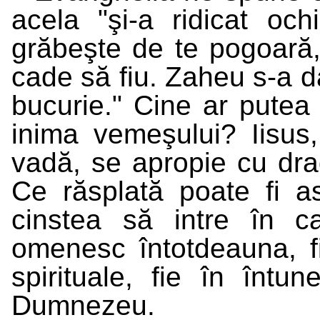
acela "şi-a ridicat och
grăbeşte de te pogoară,
cade să fiu. Zaheu s-a da
bucurie." Cine ar putea
inima vemeşului? Iisus
vadă, se apropie cu drag
Ce răsplată poate fi 
cinstea să intre în 
omenesc întotdeauna, f
spirituale, fie în întun
Dumnezeu.