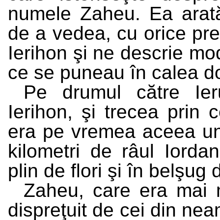
numele Zaheu. Ea arată 
de a vedea, cu orice pre
Ierihon şi ne descrie mod
ce se puneau în calea do
Pe drumul către Ieru
Ierihon, şi trecea prin c
era pe vremea aceea un 
kilometri de râul Iordan
plin de flori şi în belşug
Zaheu, care era mai m
dispreţuit de cei din ne