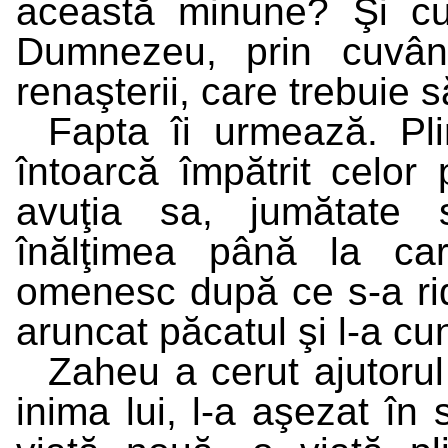
această minune? Şi cu 
Dumnezeu, prin cuvân
renaşterii, care trebuie 
Fapta îi urmează. Pl
întoarcă împătrit celor 
avuţia sa, jumătate s
înălţimea până la car
omenesc după ce s-a ridi
aruncat păcatul şi l-a 
Zaheu a cerut ajutorul
inima lui, l-a aşezat în 