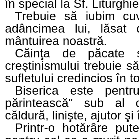
în special la Sf. Liturghie
Trebuie să iubim cuv
adâncimea lui, lăsat 
mântuirea noastră.
Căinţa de păcate 
creştinismului trebuie s
sufletului credincios în to
Biserica este pentru
părintească" sub al 
căldură, linişte, ajutor ş
Printr-o hotărâre put