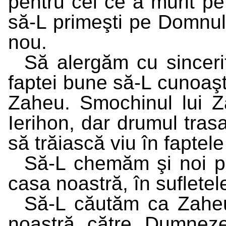
pentru cel ce a murit pe 
să-L primeşti pe Domnul 
nou.
Să alergăm cu sincerit
faptei bune să-L cunoaşt
Zaheu. Smochinul lui Z
Ierihon, dar drumul trasa
să trăiască viu în faptele
Să-L chemăm şi noi pe
casa noastră, în sufletel
Să-L căutăm ca Zaheu
noastră către Dumneze