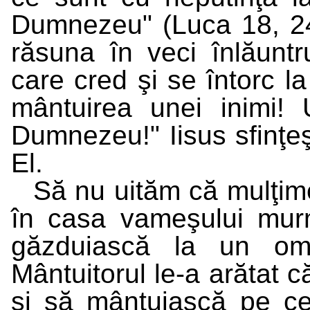
Dumnezeu" (Luca 18, 24-
răsuna în veci înlăuntru
care cred şi se întorc l
mântuirea unei inimi
Dumnezeu!" Iisus sfinţeş
El.
Să nu uităm că mulţim
în casa vameşului murm
găzduiască la un om
Mântuitorul le-a arătat c
şi să mântuiască pe cel