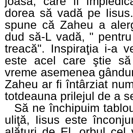
joasă, care îl împiedi
dorea să vadă pe Iisus
spune că Zaheu a alerga
dud să-L vadă, " pentr
treacă". Inspiraţia i-a 
este acel care ştie să
vreme asemenea gândur
Zaheu ar fi întârziat num
totdeauna prilejul de a se
Să ne închipuim tablo
uliţă, Iisus este înconj
alături de El, orbul cel 