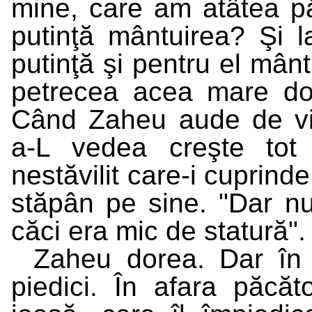
mine, care am atâtea pă
putinţă mântuirea? Şi l
putinţă şi pentru el mânt
petrecea acea mare dor
Când Zaheu aude de vin
a-L vedea creşte tot
nestăvilit care-i cuprind
stăpân pe sine. "Dar nu
căci era mic de statură".
Zaheu dorea. Dar în 
piedici. În afara păcăto