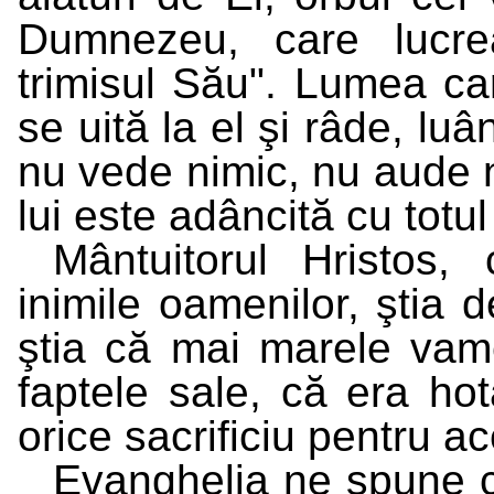
Dumnezeu, care lucre
trimisul Său". Lumea ca
se uită la el şi râde, lu
nu vede nimic, nu aude n
lui este adâncită cu totul î
Mântuitorul Hristos,
inimile oamenilor, ştia 
ştia că mai marele vam
faptele sale, că era ho
orice sacrificiu pentru a
Evanghelia ne spune că