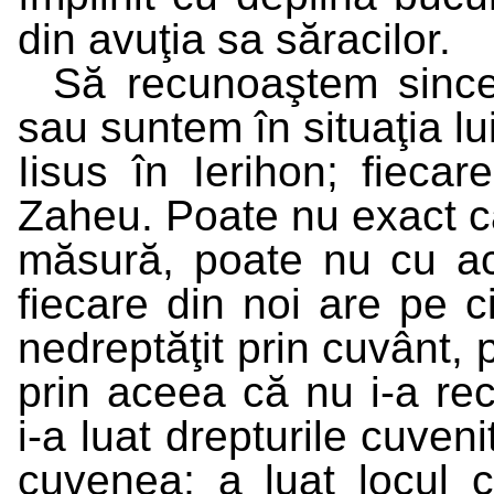
din avuţia sa săracilor.
Să recunoaştem since
sau suntem în situaţia lu
Iisus în Ierihon; fiecar
Zaheu. Poate nu exact c
măsură, poate nu cu ace
fiecare din noi are pe ci
nedreptăţit prin cuvânt, 
prin aceea că nu i-a recu
i-a luat drepturile cuven
cuvenea; a luat locul 