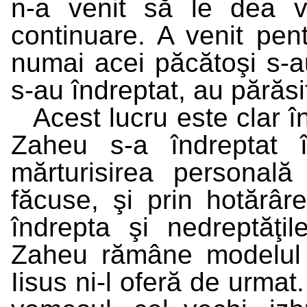
n-a venit să le dea 
continuare. A venit pent
numai acei păcătoşi s-au
s-au îndreptat, au părăsi
Acest lucru este clar î
Zaheu s-a îndreptat 
mărturisirea personală
făcuse, şi prin hotărâ
îndrepta şi nedreptăţi
Zaheu rămâne modelul bi
Iisus ni-l oferă de urma