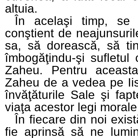
altuia.
În acelaşi timp, se 
conştient de neajunsuril
sa, să dorească, să ti
îmbogăţindu-şi sufletul 
Zaheu. Pentru aceasta
Zaheu de a vedea pe Ii
învăţăturile Sale şi fap
viaţa acestor legi morale
În fiecare din noi exi
fie aprinsă să ne lumi