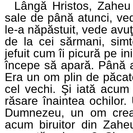
Lângă Hristos, Zaheu î
sale de până atunci, ved
le-a năpăstuit, vede avuţ
de la cei sărmani, simt
jefuit cum îi picură pe 
începe să apară. Până a
Era un om plin de păca
cel vechi. Şi iată acum 
răsare înaintea ochilor
Dumnezeu, un om crea
acum biruitor din Zaheu