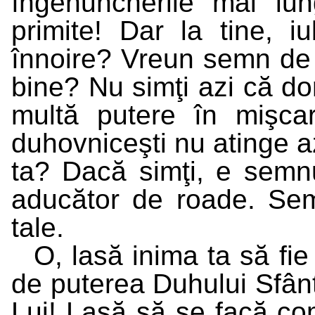
îngenuncherile mai lun
primite! Dar la tine, i
înnoire? Vreun semn de 
bine? Nu simţi azi că dor
multă putere în mişcar
duhovniceşti nu atinge az
ta? Dacă simţi, e semnu
aducător de roade. Semn
tale.
O, lasă inima ta să fie
de puterea Duhului Sfânt,
Lui! Lasă să se facă como