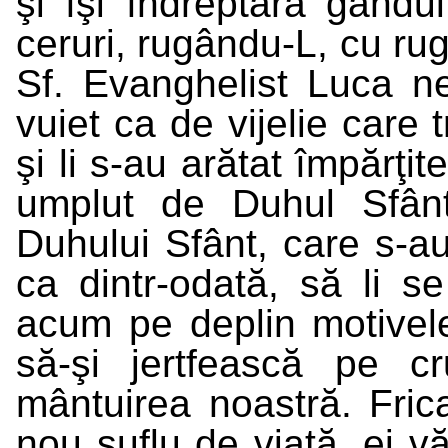
şi îşi îndreptară gându
ceruri, rugându-L, cu rugi
Sf. Evanghelist Luca n
vuiet ca de vijelie care 
şi li s-au arătat împărţit
umplut de Duhul Sfânt
Duhului Sfânt, care s-au
ca dintr-odată, să li se
acum pe deplin motivel
să-şi jertfească pe cr
mântuirea noastră. Fric
nou suflu de viaţă, ei 