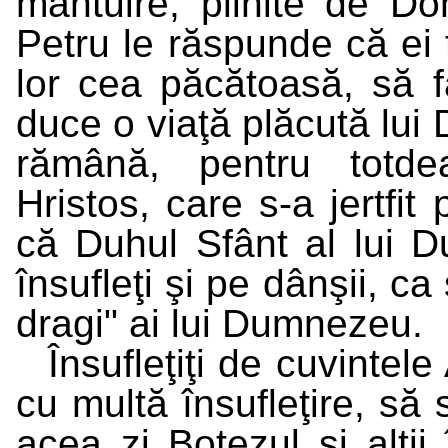
mântuire, plinite de Do
Petru le răspunde că ei 
lor cea păcătoasă, să 
duce o viaţă plăcută lui
rămână, pentru totdea
Hristos, care s-a jertfit
că Duhul Sfânt al lui Du
însufleţi şi pe dânşii, c
dragi" ai lui Dumnezeu.
Însufleţiţi de cuvintele
cu multă însufleţire, să 
acea zi Botezul şi alţi