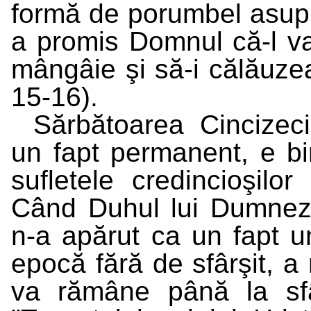
formă de porumbel asupra 
a promis Domnul că-l va t
mângâie şi să-i călăuzea
15-16).
Sărbătoarea Cincizec
un fapt permanent, e bi
sufletele credincioşilor
Când Duhul lui Dumneze
n-a apărut ca un fapt un
epocă fără de sfârşit, a
va rămâne până la sfâr