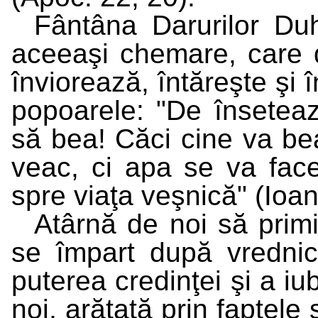
Fântâna Darurilor Duh
aceeaşi chemare, care 
înviorează, întăreşte şi 
popoarele: "De înseteaz
să bea! Căci cine va be
veac, ci apa se va fac
spre viaţa veşnică" (Ioan
Atârnă de noi să primi
se împart după vrednici
puterea credinţei şi a iub
noi, arătată prin faptele