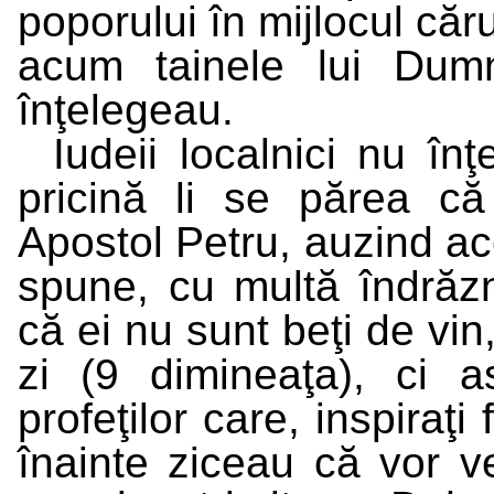
poporului în mijlocul căr
acum tainele lui Dum
înţelegeau.
Iudeii localnici nu în
pricină li se părea că 
Apostol Petru, auzind ace
spune, cu multă îndrăzne
că ei nu sunt beţi de vin
zi (9 dimineaţa), ci as
profeţilor care, inspiraţ
înainte ziceau că vor 