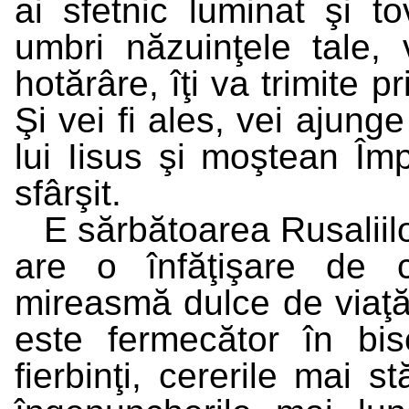
ai sfetnic luminat şi to
umbri năzuinţele tale, v
hotărâre, îţi va trimite pr
Şi vei fi ales, vei ajung
lui Iisus şi moştean Îm
sfârşit.
E sărbătoarea Rusaliilo
are o înfăţişare de 
mireasmă dulce de viaţă 
este fermecător în bis
fierbinţi, cererile mai s