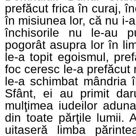
prefăcut frica în curaj, î
în misiunea lor, că nu i-
închisorile nu le-au p
pogorât asupra lor în lim
le-a topit egoismul, pref
foc ceresc le-a prefăcut
le-a schimbat mândria î
Sfânt, ei au primit da
mulţimea iudeilor adunaţ
din toate părţile lumii.
uitaseră limba părinte