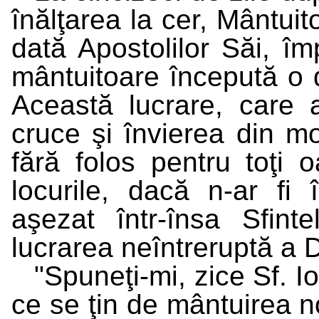
înălţarea la cer, Mântuit
dată Apostolilor Săi, îm
mântuitoare începută o 
Această lucrare, care 
cruce şi învierea din mor
fără folos pentru toţi o
locurile, dacă n-ar fi 
aşezat într-însa Sfint
lucrarea neîntreruptă a D
"Spuneţi-mi, zice Sf. I
ce se ţin de mântuirea n