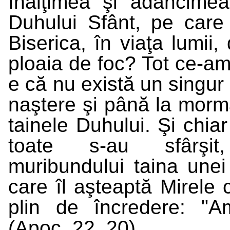
înălţimea şi adâncimea
Duhului Sfânt, pe care
Biserica, în viaţa lumii
ploaia de foc? Tot ce-a
e că nu există un singur
naştere şi până la mormâ
tainele Duhului. Şi chia
toate s-au sfârşit
muribundului taina unei 
care îl aşteaptă Mirele 
plin de încredere: "A
(Apoc. 22, 20).