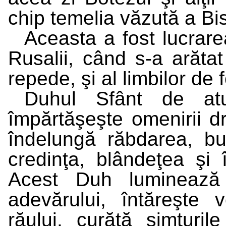
chip temelia văzută a Bise
Aceasta a fost lucrare
Rusalii, când s-a arătat
repede, şi al limbilor de
Duhul Sfânt de at
împărtăşeşte omenirii d
îndelungă răbdarea, bu
credinţa, blândeţea şi 
Acest Duh luminează 
adevărului, întăreşte 
răului, curăţă simţuril