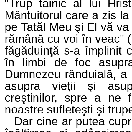
"Trup tainic al lui Hris
Mântuitorul care a zis l
pe Tatăl Meu şi El vă va
rămână cu voi în veac" (
făgăduinţă s-a împlinit
în limbi de foc asupra
Dumnezeu rânduială, a r
asupra vieţii şi asup
creştinilor, spre a ne 
noastre sufleteşti şi trupe
Dar cine ar putea cupr