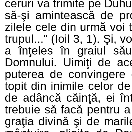
ceruri va trimite pe Duhu
să-şi amintească de proo
zilele cele din urmă voi
trupul..." (Ioil 3, 1). Şi, 
a înţeles în graiul să
Domnului. Uimiţi de ac
puterea de convingere c
topit din inimile celor de
de adâncă căinţă, ei în
trebuie să facă pentru a
graţia divină şi de mari