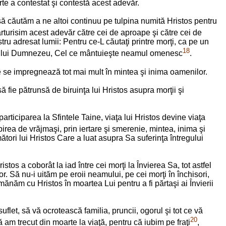
rte a contestat şi contestă acest adevăr.
, să căutăm a ne altoi continuu pe tulpina numită Hristos pentru
 mărturisim acest adevăr către cei de aproape şi către cei de
ru adresat lumii: Pentru ce-L căutaţi printre morţi, ca pe un
18
Fiul lui Dumnezeu, Cel ce mântuieşte neamul omenesc
.
re se impregnează tot mai mult în mintea şi inima oamenilor.
a să fie pătrunsă de biruinţa lui Hristos asupra morţii şi
ticiparea la Sfintele Taine, viaţa lui Hristos devine viaţa
ubirea de vrăjmaşi, prin iertare şi smerenie, mintea, inima şi
ători lui Hristos Care a luat asupra Sa suferinţa întregului
istos a coborât la iad între cei morţi la Învierea Sa, tot astfel
 Să nu-i uităm pe eroii neamului, pe cei morţi în închisori,
mănăm cu Hristos în moartea Lui pentru a fi părtaşi ai Învierii
t, să vă ocrotească familia, pruncii, ogorul şi tot ce vă
20
 am trecut din moarte la viaţă, pentru că iubim pe fraţi
,