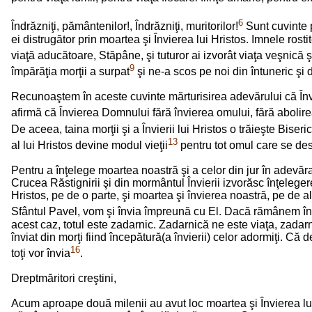
6
Îndrăzniţi, pământenilor!, Îndrăzniţi, muritorilor!
Sunt cuvinte 
ei distrugător prin moartea şi Învierea lui Hristos. Imnele rost
viaţă aducătoare, Stăpâne, şi tuturor ai izvorât viaţa veşnică ş
9
împărăţia morţii a surpat
şi ne-a scos pe noi din întuneric şi 
Recunoaştem în aceste cuvinte mărturisirea adevărului că Învie
afirmă că Învierea Domnului fără învierea omului, fără abolirea
De aceea, taina morţii şi a Învierii lui Hristos o trăieşte Biser
13
al lui Hristos devine modul vieţii
pentru tot omul care se desc
Pentru a înţelege moartea noastră şi a celor din jur în adevăra
Crucea Răstignirii şi din mormântul Învierii izvorăsc înţeleger
Hristos, pe de o parte, şi moartea şi învierea noastră, pe de a
Sfântul Pavel, vom şi învia împreună cu El. Dacă rămânem într
acest caz, totul este zadarnic. Zadarnică ne este viaţa, zadar
înviat din morţi fiind începătură(a învierii) celor adormiţi. Că
16
toţi vor învia
.
Dreptmăritori creştini,
Acum aproape două milenii au avut loc moartea şi Învierea lui H