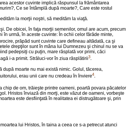
tarea acestor cuvinte implică răspunsul la frământarea
 murim?, Ce se întâmplă după moarte?, Care este rostul
dităm la morţii noştri, să medităm la viaţă.
ăşi. De obicei, în faţa morţii semenilor, omul are acum, precum
în urmă, în aceste cuvinte: În ochii celor fărăde minte,
rocire, prăpăd sunt cuvinte care defineau altădată, ca şi
fletele drepţilor sunt în mâna lui Dumnezeu şi chinul nu se va
iind pedepsiţi cu puţin, mare răsplată vor primi, căci
3
ă i-a primit. Străluci-vor în ziua răsplătirii
.
ă după moarte nu mai există nimic. Golul, tăcerea,
4
itorului, erau unii care nu credeau în înviere
.
a chip de om, trăieşte printre oameni, poartă povara păcatelor
gol. Hristos înviază din morţi, este văzut de oameni, vorbeşte
moartea este desfiinţată în realitatea ei distrugătoare şi, prin
moartea lui Hristos, în taina a ceea ce s-a petrecut atunci