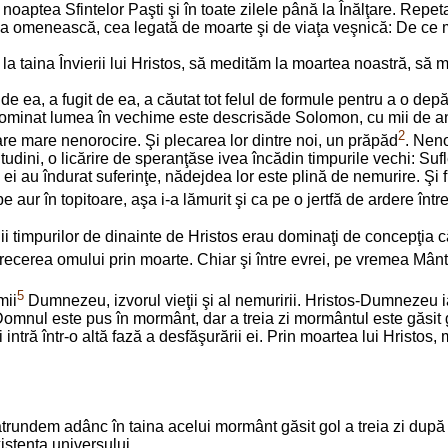
noaptea Sfintelor Paşti şi în toate zilele până la Înălţare. Repe
ntea omenească, cea legată de moarte şi de viaţa veşnică: De ce
taina Învierii lui Hristos, să medităm la moartea noastră, să me
de ea, a fugit de ea, a căutat tot felul de formule pentru a o dep
 dominat lumea în vechime este descrisăde Solomon, cu mii de ani 
2
pare mare nenorocire. Şi plecarea lor dintre noi, un prăpăd
. Neno
itudini, o licărire de speranţăse ivea încădin timpurile vechi: Su
ei au îndurat suferinţe, nădejdea lor este plină de nemurire. Şi f
aur în topitoare, aşa i-a lămurit şi ca pe o jertfă de ardere întreag
 timpurilor de dinainte de Hristos erau dominaţi de concepţia c
trecerea omului prin moarte. Chiar şi între evrei, pe vremea Mântu
5
mii
Dumnezeu, izvorul vieţii şi al nemuririi. Hristos-Dumnezeu i
s Domnul este pus în mormânt, dar a treia zi mormântul este găsit 
intră într-o altă fază a desfăşurării ei. Prin moartea lui Hristos, 
ătrundem adânc în taina acelui mormânt găsit gol a treia zi după 
xistenţa universului.