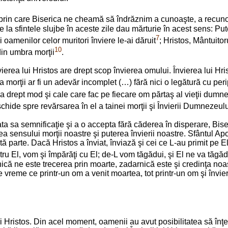
prin care Biserica ne cheamă să îndrăznim a cunoaşte, a recunoaş
ite la sfintele slujbe în aceste zile dau mărturie în acest sens: Pu
7
i oamenilor celor muritori înviere le-ai dăruit
; Hristos, Mântuitor
10
din umbra morţii
.
rea lui Hristos are drept scop învierea omului. Învierea lui Hris
 morţii ar fi un adevăr incomplet (…) fără nici o legătură cu perip
ica drept mod şi cale care fac pe fiecare om părtaş al vieţii dumnez
hide spre revărsarea în el a tainei morţii şi Învierii Dumnezeulu
ta sa semnificaţie şi a o accepta fără căderea în disperare, Bise
ea sensului morţii noastre şi puterea învierii noastre. Sfântul Ap
ltă parte. Dacă Hristos a înviat, înviază şi cei ce L-au primit pe
u El, vom şi împărăţi cu El; de-L vom tăgădui, şi El ne va tăgăd
nică ne este trecerea prin moarte, zadarnică este şi credinţa no
 de vreme ce printr-un om a venit moartea, tot printr-un om şi învi
ristos. Din acel moment, oamenii au avut posibilitatea să înţelea