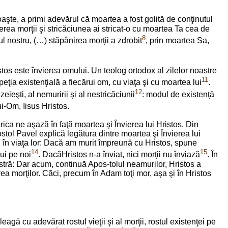
te, a primi adevărul că moartea a fost golită de conţinutul
terea morţii şi stricăciunea ai stricat-o cu moartea Ta cea de
8
ul nostru, (…) stăpânirea morţii a zdrobit
, prin moartea Sa,
tos este învierea omului. Un teolog ortodox al zilelor noastre
11
eţia existenţială a fiecărui om, cu viaţa şi cu moartea lui
.
12
eieşti, al nemuririi şi al nestricăciunii
: modul de existenţă
i-Om, Iisus Hristos.
rica ne aşază în faţă moartea şi Învierea lui Hristos. Din
ostol Pavel explică legătura dintre moartea şi Învierea lui
 El în viaţa lor: Dacă am murit împreună cu Hristos, spune
14
15
ui pe noi
. DacăHristos n-a înviat, nici morţii nu înviază
. În
astră: Dar acum, continuă Apos-tolul neamurilor, Hristos a
erea morţilor. Căci, precum în Adam toţi mor, aşa şi în Hristos
gă cu adevărat rostul vieţii şi al morţii, rostul existenţei pe