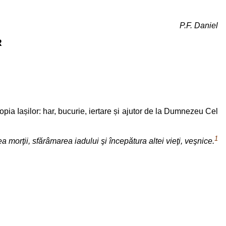
P.F. Daniel
R
copia Iașilor: har, bucurie, iertare și ajutor de la Dumnezeu Cel
1
morţii, sfărâmarea iadului şi începătura altei vieţi, veşnice.