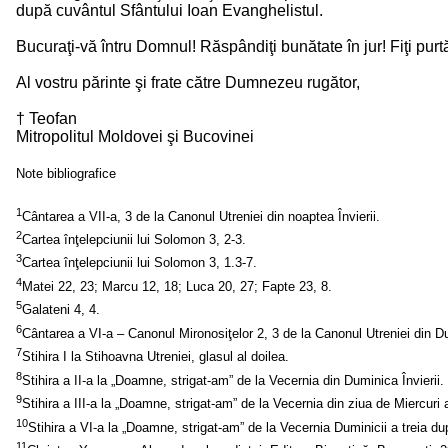
după cuvântul Sfântului Ioan Evanghelistul.
Bucuraţi-vă întru Domnul! Răspândiţi bunătate în jur! Fiţi purtăto
Al vostru părinte şi frate către Dumnezeu rugător,
† Teofan
Mitropolitul Moldovei şi Bucovinei
Note bibliografice
1
2
3
4
5
6
7
8
9
10
11