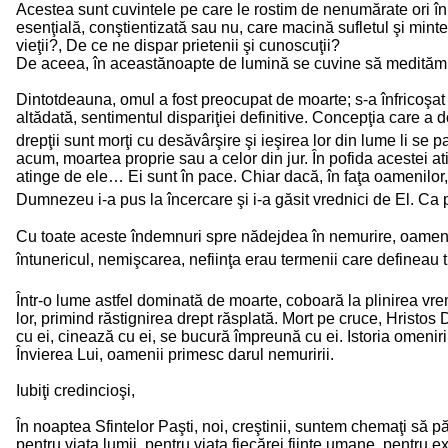
Acestea sunt cuvintele pe care le rostim de nenumărate ori în 
esenţială, conştientizată sau nu, care macină sufletul şi mi
vieţii?, De ce ne dispar prietenii şi cunoscuţii?
De aceea, în aceastănoapte de lumină se cuvine să medităm la 
Dintotdeauna, omul a fost preocupat de moarte; s-a înfricoşat 
altădată, sentimentul dispariţiei definitive. Concepţia care a
drepţii sunt morţi cu desăvârşire şi ieşirea lor din lume li se 
acum, moartea proprie sau a celor din jur. În pofida acestei at
atinge de ele… Ei sunt în pace. Chiar dacă, în faţa oamenilor, 
Dumnezeu i-a pus la încercare şi i-a găsit vrednici de El. Ca pe 
Cu toate aceste îndemnuri spre nădejdea în nemurire, oamenii
întunericul, nemişcarea, nefiinţa erau termenii care defineau 
Într-o lume astfel dominată de moarte, coboară la plinirea vre
lor, primind răstignirea drept răsplată. Mort pe cruce, Hristo
cu ei, cinează cu ei, se bucură împreună cu ei. Istoria omenirii 
Învierea Lui, oamenii primesc darul nemuririi.
Iubiţi credincioşi,
În noaptea Sfintelor Paşti, noi, creştinii, suntem chemaţi să p
pentru viaţa lumii, pentru viaţa fiecărei fiinţe umane, pentru e