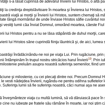
ii s-a lăsat cuprinsă de adevărul Învierii lui Hristos, o altă pa
tiţi la credinţa dreptslăvitoare în moartea şi Învierea lui Hristos
a noastră viaţă ai morţii şi Învierii lui Hristos, suntem chemaţi să
flate lângă mormântul de unde înviase Hristos săfie cuvântul nost
ţi şi vestiţi lumii căa înviat Domnul, omorând moartea, căeste 
erii lui Hristos pentru a nu se lăsa stăpânită de duhul morţii, ca
 Învierii lui Hristos săne cuprindă fiinţa lăuntrică şi, de aici, lume
răşi înrădăcinându-ne noi pe viaţa Lui. Prin rugăciune, prin par
19
nii întâmpinăm în trupul nostru stricăcios harul Învierii
. Prin i
 milostenie preluăm asupra noastră suferinţa semenilor, fiind urm
rugăciune şi milostenie, cu cei plecaţi dintre noi. Precum Domnul Hr
vesti nădejdea Învierii, rugându-ne pentru odihna sufletelor lor.
. Suferinţa lumii să fie suferinţa noastră, căci numai aşa ne ase
nveşmânteze viaţa cu multă lumină, să vă dăruiască pace în sufle
e cine nu iubeşte pe fratele său rămâne în moarte, iar noi ştim că