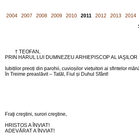
2004
2007
2008
2009
2010
2011
2012
2013
2014
† TEOFAN,
PRIN HARUL LUI DUMNEZEU ARHIEPISCOP AL IAŞILOR ş
Iubiților preoți din parohii, cuvioșilor viețuitori ai sfintelor
în Treime preaslăvit – Tatăl, Fiul și Duhul Sfânt!
Fraţi creştini, surori creştine,
HRISTOS A ÎNVIAT!
ADEVĂRAT A ÎNVIAT!