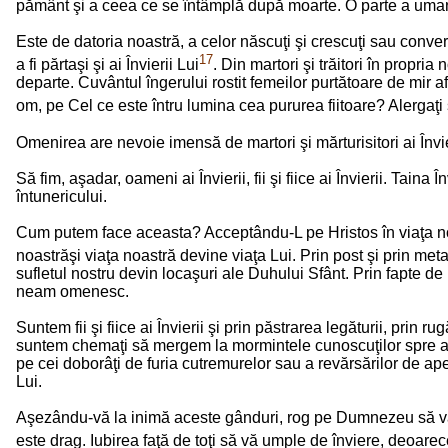
pământ şi a ceea ce se întâmplă după moarte. O parte a umanităţ
Este de datoria noastră, a celor născuţi şi crescuţi sau conver
17
a fi părtaşi şi ai Învierii Lui
. Din martori şi trăitori în propri
departe. Cuvântul îngerului rostit femeilor purtătoare de mir a
om, pe Cel ce este întru lumina cea pururea fiitoare? Alerga
Omenirea are nevoie imensă de martori şi mărturisitori ai Învi
Să fim, aşadar, oameni ai Învierii, fii şi fiice ai Învierii. Taina
întunericului.
Cum putem face aceasta? Acceptându-L pe Hristos în viaţa noast
noastrăşi viaţa noastră devine viaţa Lui. Prin post şi prin meta
sufletul nostru devin locaşuri ale Duhului Sfânt. Prin fapte de
neam omenesc.
Suntem fii şi fiice ai Învierii şi prin păstrarea legăturii, prin 
suntem chemaţi să mergem la mormintele cunoscuţilor spre a le 
pe cei doborâţi de furia cutremurelor sau a revărsărilor de ape
Lui.
Aşezându-vă la inimă aceste gânduri, rog pe Dumnezeu să vă î
este drag. Iubirea faţă de toţi să vă umple de înviere, deoarec