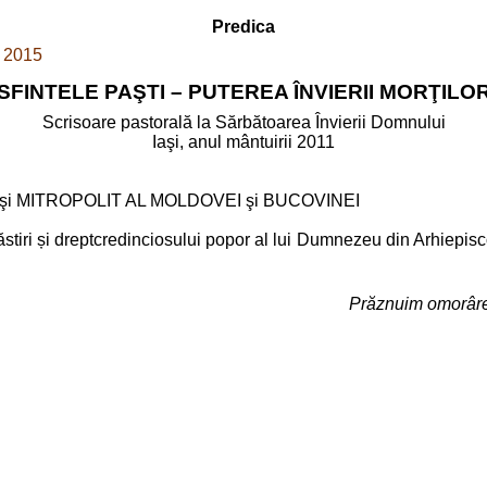
Predica
2015
SFINTELE PAŞTI – PUTEREA ÎNVIERII MORŢILO
Scrisoare pastorală la Sărbătoarea Învierii Domnului
Iaşi, anul mântuirii 2011
i MITROPOLIT AL MOLDOVEI şi BUCOVINEI
 mănăstiri și dreptcredinciosului popor al lui Dumnezeu din Arhiepis
Prăznuim omorârea 