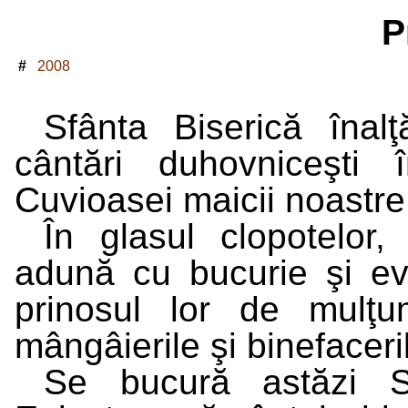
P
#
2008
Sfânta Biserică înal
cântări duhovniceşti 
Cuvioasei maicii noastr
În glasul clopotelor, 
adună cu bucurie şi ev
prinosul lor de mulţu
mângâierile şi binefaceri
Se bucură astăzi S