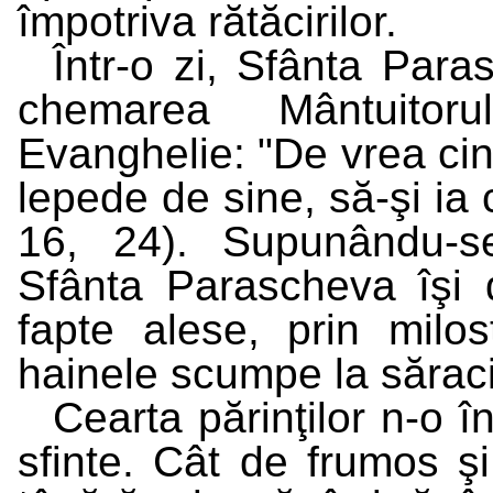
împotriva rătăcirilor.
Într-o zi, Sfânta Paras
chemarea Mântuitoru
Evanghelie: "De vrea ci
lepede de sine, să-şi ia
16, 24). Supunându-s
Sfânta Parascheva îşi 
fapte alese, prin milos
hainele scumpe la săraci
Cearta părinţilor n-o 
sfinte. Cât de frumos ş