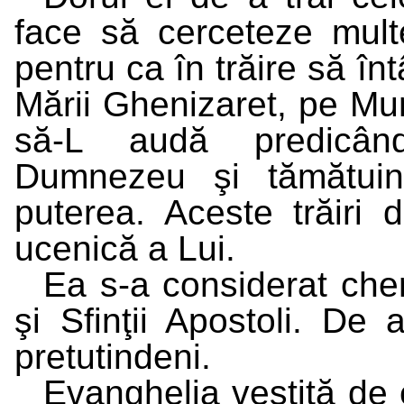
face să cerceteze multe
pentru ca în trăire să î
Mării Ghenizaret, pe Munt
să-L audă predicând
Dumnezeu şi tămătui
puterea. Aceste trăiri 
ucenică a Lui.
Ea s-a considerat chem
şi Sfinţii Apostoli. De
pretutindeni.
Evanghelia vestită de