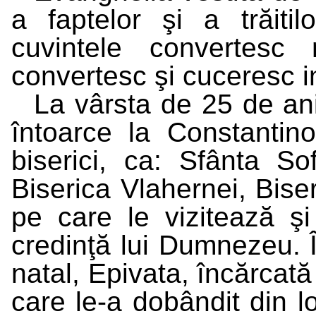
a faptelor şi a trăitil
cuvintele convertesc 
convertesc şi cuceresc i
La vârsta de 25 de ani
întoarce la Constantino
biserici, ca: Sfânta Sof
Biserica Vlahernei, Biseri
pe care le vizitează ş
credinţă lui Dumnezeu. Î
natal, Epivata, încărcată
care le-a dobândit din l