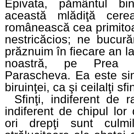
Epivata, pământul bi
această mlădiţă cere
românească cea primitoar
nestricăcios; ne bucură
prăznuim în fiecare an l
noastră, pe Prea 
Parascheva. Ea este simbo
biruinţei, ca şi ceilalţi sfin
Sfinţi, indiferent de r
indiferent de chipul lor
ori drepţi sunt culm