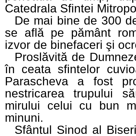
Catedrala Sfintei Mitropol
De mai bine de 300 d
se află pe pământ ro
izvor de binefaceri şi ocr
Proslăvită de Dumnezeu
în ceata sfintelor cuvi
Parascheva a fost pr
nestricarea trupului să
mirului celui cu bun mi
minuni.
Sfântul Sinod al Bise