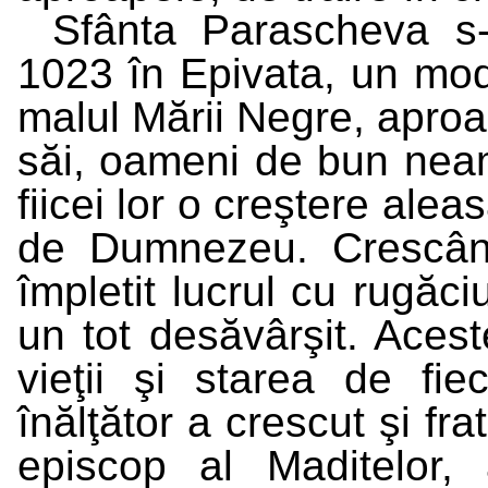
Sfânta Parascheva s-
1023 în Epivata, un mod
malul Mării Negre, aproa
săi, oameni de bun neam 
fiicei lor o creştere aleas
de Dumnezeu. Crescân
împletit lucrul cu rugăci
un tot desăvârşit. Aces
vieţii şi starea de fie
înălţător a crescut şi fr
episcop al Maditelor,