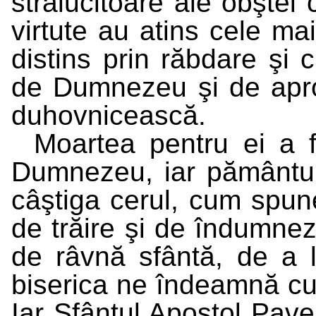
strălucitoare ale obştei 
virtute au atins cele mai
distins prin răbdare şi c
de Dumnezeu şi de apro
duhovnicească.
Moartea pentru ei a f
Dumnezeu, iar pământul 
câştiga cerul, cum spune
de trăire şi de îndumnez
de râvnă sfântă, de a
biserica ne îndeamnă cu s
Iar Sfântul Apostol Pavel