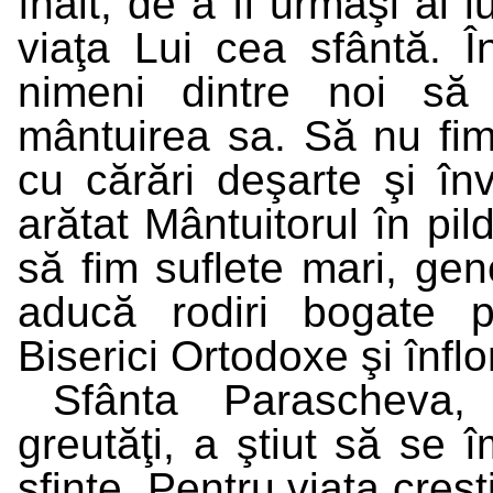
înalt, de a fi urmaşi ai l
viaţa Lui cea sfântă. Î
nimeni dintre noi să
mântuirea sa. Să nu fim 
cu cărări deşarte şi în
arătat Mântuitorul în pi
să fim suflete mari, ge
aducă rodiri bogate p
Biserici Ortodoxe şi înflo
Sfânta Parascheva,
greutăţi, a ştiut să se 
sfinte. Pentru viaţa creş