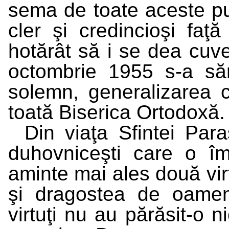
sema de toate aceste put
cler şi credincioşi fa
hotărât să i se dea cuve
octombrie 1955 s-a sărb
solemn, generalizarea c
toată Biserica Ortodoxă.
Din viaţa Sfintei Par
duhovniceşti care o î
aminte mai ales două virt
şi dragostea de oamen
virtuţi nu au părăsit-o n