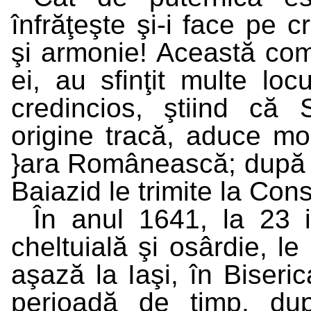
înfrăţeşte şi-i face pe c
şi armonie! Această co
ei, au sfinţit multe lo
credincios, ştiind că
origine tracă, aduce mo
}ara Românească; după l
Baiazid le trimite la Con
În anul 1641, la 23 
cheltuială şi osârdie, le
aşază la Iaşi, în Biseric
perioadă de timp, du