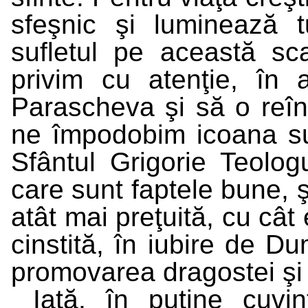
sfeşnic şi luminează 
sufletul pe această sca
privim cu atenţie, în 
Parascheva şi să o reîn
ne împodobim icoana su
Sfântul Grigorie Teolog
care sunt faptele bune, ş
atât mai preţuită, cu cât 
cinstită, în iubire de D
promovarea dragostei şi 
Iată, în puţine cuvi