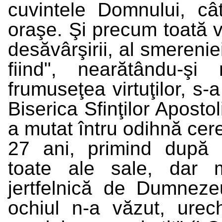
cuvintele Domnului, cât
oraşe. Şi precum toată vi
desăvârşirii, al smerenie
fiind", nearătându-ş
frumuseţea virtuţilor, s-
Biserica Sfinţilor Apostol
a mutat întru odihnă cer
27 ani, primind după c
toate ale sale, dar 
jertfelnică de Dumnez
ochiul n-a văzut, urec