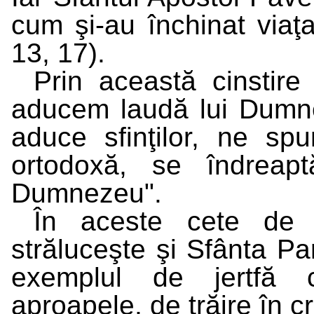
cum şi-au închinat viaţa
13, 17).
Prin această cinstire
aducem laudă lui Dumne
aduce sfinţilor, ne sp
ortodoxă, se îndreap
Dumnezeu".
În aceste cete de sf
străluceşte şi Sfânta Pa
exemplul de jertfă 
aproapele, de trăire în c