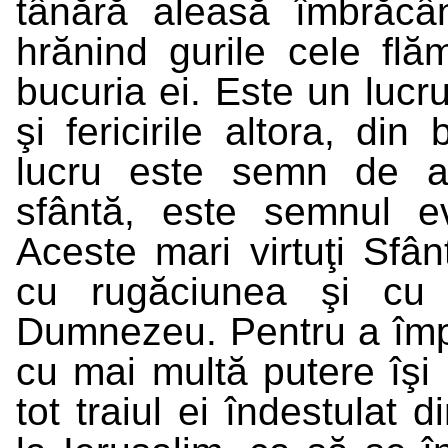
tânără aleasă îmbrăcâ
hrănind gurile cele flă
bucuria ei. Este un lucru
şi fericirile altora, din
lucru este semn de a
sfântă, este semnul evi
Aceste mari virtuţi Sfâ
cu rugăciunea şi cu 
Dumnezeu. Pentru a împlin
cu mai multă putere îşi 
tot traiul ei îndestulat 