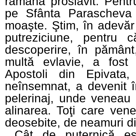
rămână proslăvit. Pentr
pe Sfânta Parascheva 
moaşte. Ştim, în adevăr 
putreziciune, pentru 
descoperire, în pământ,
multă evlavie, a fost 
Apostoli din Epivata
neînsemnat, a devenit 
pelerinaj, unde veneau 
alinarea. Toţi care vene
deosebite, de neamuri di
Cât de puternică es