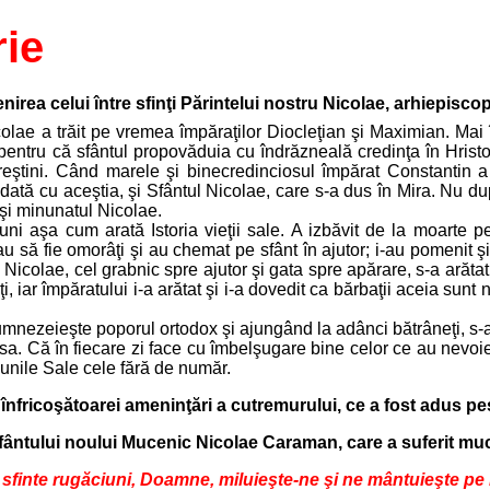
ie
irea celui între sfinţi Părintelui nostru Nicolae, arhiepiscop
colae a trăit pe vremea împăraţilor Diocleţian şi Maximian. Mai în
pentru că sfântul propovăduia cu îndrăzneală credinţa în Hristos 
creştini. Când marele şi binecredinciosul împărat Constantin a
şi, odată cu aceştia, şi Sfântul Nicolae, care s-a dus în Mira. N
 şi minunatul Nicolae.
ni aşa cum arată Istoria vieţii sale. A izbăvit de la moarte p
u să fie omorâţi şi au chemat pe sfânt în ajutor; i-au pomenit şi
tul Nicolae, cel grabnic spre ajutor şi gata spre apărare, s-a arăta
i, iar împăratului i-a arătat şi i-a dovedit ca bărbaţii aceia sunt 
 dumnezeieşte poporul ortodox şi ajungând la adânci bătrâneţi, s
a. Că în fiecare zi face cu îmbelşugare bine celor ce au nevoie ş
unile Sale cele fără de număr.
 înfricoşătoarei ameninţări a cutremurului, ce a fost adus pe
fântului noului Mucenic Nicolae Caraman, care a suferit muc
r sfinte rugăciuni, Doamne, miluieşte-ne şi ne mântuieşte pe 