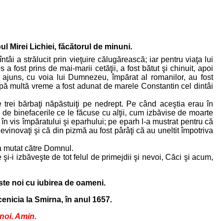
ul Mirei Lichiei, făcătorul de minuni.
tâi a strălucit prin vieţuire călugărească; iar pentru viaţa lui
a fost prins de mai-marii cetăţii, a fost bătut şi chinuit, apoi
 ajuns, cu voia lui Dumnezeu, împărat al romanilor, au fost
u după multă vreme a fost adunat de marele Constantin cel dintâi
e trei bărbaţi năpăstuiţi pe nedrept. Pe când aceştia erau în
 de binefacerile ce le făcuse cu alţii, cum izbăvise de moarte
t în vis împăratului şi eparhului; pe eparh l-a mustrat pentru că
nevinovaţi şi că din pizmă au fost pârâţi că au uneltit împotriva
-a mutat către Domnul.
i-i izbăveşte de tot felul de primejdii şi nevoi, Căci şi acum,
ste noi cu iubirea de oameni.
enicia la Smirna, în anul 1657.
noi. Amin.