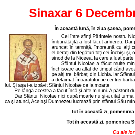
Sinaxar 6 Decembr
În această lună, în ziua şasea, pomen
Cel între sfinţi Părintele nostru Ni
îmbunătăţită a fost făcut arhiereu. Dar 
aruncat în temniţă, împreună cu alţi 
eliberaţi din legături toţi cei închişi 
sinod de la Niceea, la care a luat parte
Sfântul Nicolae a făcut multe minu
închisoare au aflat de timpul când avea
pe alţi trei bărbaţi din Lichia. Iar Sfân
a defăimat împăratului pe cei trei bărbaţ
lui. Şi aşa i-a izbăvit Sfântul Nicolae de la moarte.
Pe lângă acestea a făcut încă şi alte minuni. A păstorit
Dar Sfântul Nicolae nici după moarte nu şi-a uitat turma s
ca şi atunci, Acelaşi Dumnezeu lucrează prin sfântul Său min
Tot în această zi, pomenirea
Tot în această zi, pomenirea S
Cu ale lo