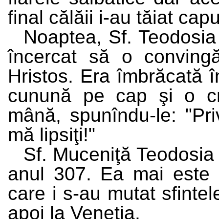
final călăii i-au tăiat capu
Noaptea, Sf. Teodosia 
încercat să o conving
Hristos. Era îmbrăcată în
cunună pe cap şi o cr
mână, spunîndu-le: "Priv
mă lipsiţi!"
Sf. Muceniţă Teodosia 
anul 307. Ea mai este 
care i s-au mutat sfinte
apoi la Veneţia.