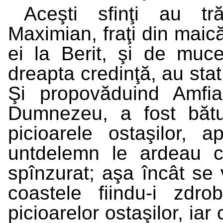
Aceşti sfinţi au tr
Maximian, fraţi din maică
ei la Berit, şi de mucen
dreapta credinţă, au stat
Şi propovăduind Amfian
Dumnezeu, a fost bătu
picioarele ostaşilor, 
untdelemn le ardeau c
spînzurat; aşa încât se 
coastele fiindu-i zdro
picioarelor ostaşilor, ia