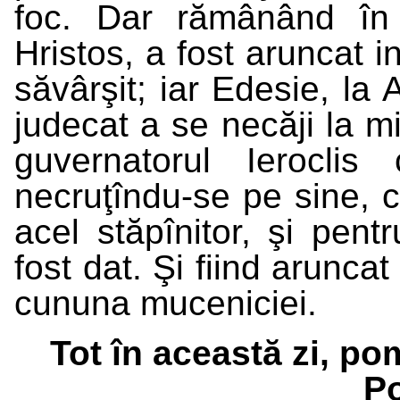
foc. Dar rămânând în c
Hristos, a fost aruncat i
săvârşit; iar Edesie, la 
judecat a se necăji la 
guvernatorul Ieroclis
necruţîndu-se pe sine, 
acel stăpînitor, şi pent
fost dat. Şi fiind aruncat
cununa muceniciei.
Tot în această zi, p
Po