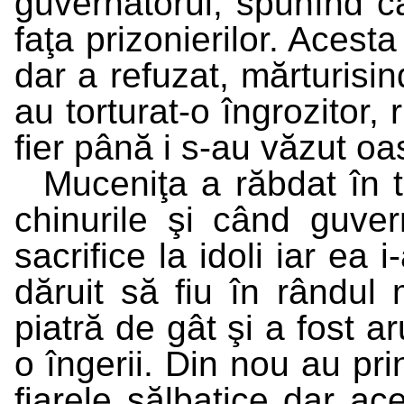
guvernatorul, spunînd c
faţa prizonierilor. Acesta
dar a refuzat, mărturisin
au torturat-o îngrozitor,
fier până i s-au văzut oa
Muceniţa a răbdat în 
chinurile şi când guver
sacrifice la idoli iar ea
dăruit să fiu în rândul 
piatră de gât şi a fost a
o îngerii. Din nou au pri
fiarele sălbatice dar ac