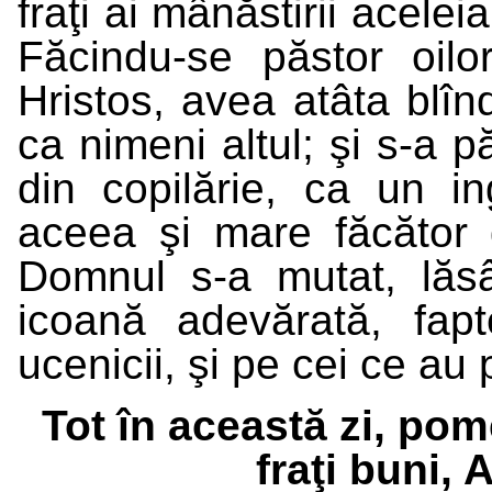
fraţi ai mânăstirii aceleia
Făcindu-se păstor oilo
Hristos, avea atâta blîn
ca nimeni altul; şi s-a pă
din copilărie, ca un i
aceea şi mare făcător 
Domnul s-a mutat, lăsâ
icoană adevărată, fap
ucenicii, şi pe cei ce au
Tot în această zi, pom
fraţi buni, 